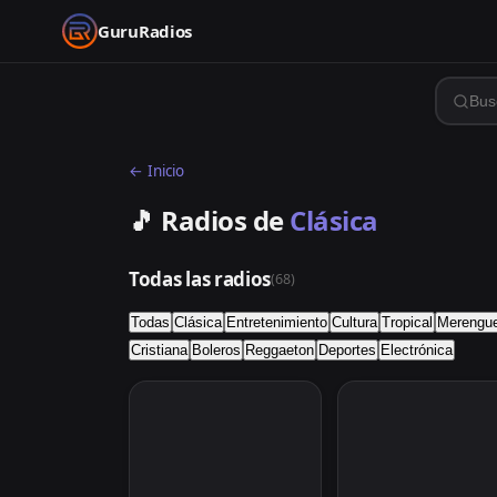
GuruRadios
← Inicio
🎵 Radios de
Clásica
Todas las radios
(
68
)
Todas
Clásica
Entretenimiento
Cultura
Tropical
Merengu
Cristiana
Boleros
Reggaeton
Deportes
Electrónica