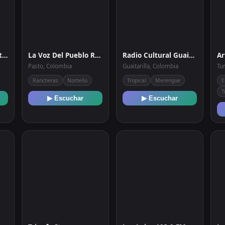
Radio Estación Central FM
La Voz Del Pueblo Radio
Radio Cultural Guaitarilla
Ar
Pasto, Colombia
Guaitarilla, Colombia
Tu
Rancheras
Norteño
Tropical
Merengue
E
T
▶ Escuchar
▶ Escuchar