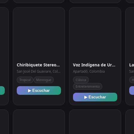
Chiribiquete Stereo 107.9 FM
Voz Indígena de Urabá 93.1 FM
La
San José Del Guaviare, Colombia
Apartadó, Colombia
Sa
Tropical
Merengue
Clásica
H
Entretenimiento
▶ Escuchar
▶ Escuchar