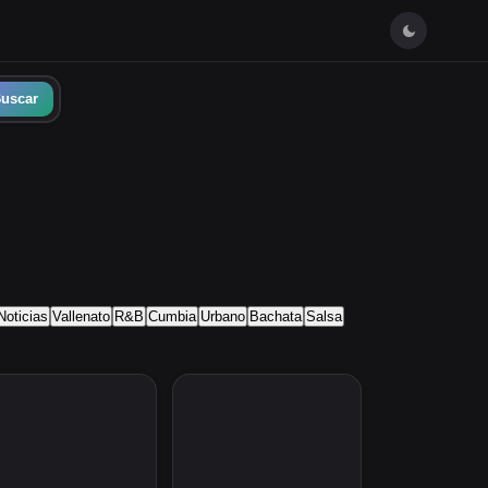
uscar
Noticias
Vallenato
R&B
Cumbia
Urbano
Bachata
Salsa