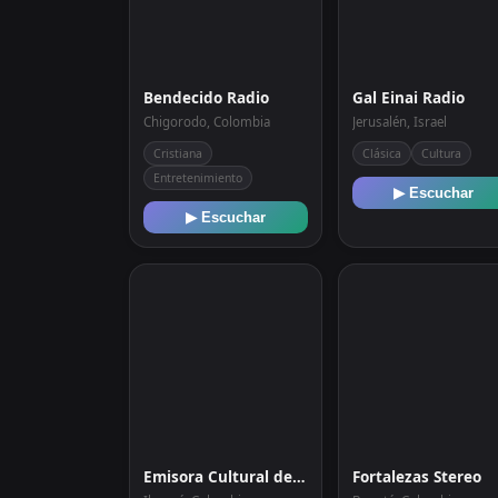
Bendecido Radio
Gal Einai Radio
Chigorodo, Colombia
Jerusalén, Israel
Cristiana
Clásica
Cultura
Entretenimiento
▶ Escuchar
▶ Escuchar
Emisora Cultural del Tolima 104.3 Fm
Fortalezas Stereo