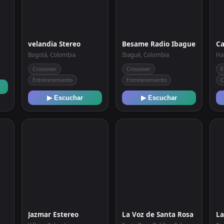
velandia Stereo
Besame Radio Ibague
Ca
Bogotá, Colombia
Ibagué, Colombia
Ha
Crossover
Crossover
E
Entretenimiento
Entretenimiento
C
▶ Escuchar
▶ Escuchar
Jazmar Estereo
La Voz de Santa Rosa
La