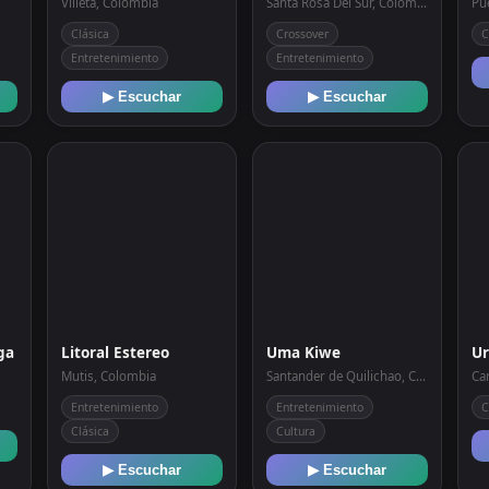
Villeta, Colombia
Santa Rosa Del Sur, Colombia
Pu
Clásica
Crossover
C
Entretenimiento
Entretenimiento
▶ Escuchar
▶ Escuchar
ga
Litoral Estereo
Uma Kiwe
Ur
Mutis, Colombia
Santander de Quilichao, Colombia
Ca
Entretenimiento
Entretenimiento
C
Clásica
Cultura
▶ Escuchar
▶ Escuchar