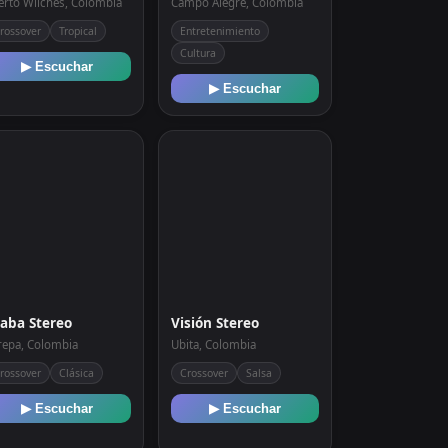
erto Wilches, Colombia
Campo Alegre, Colombia
rossover
Tropical
Entretenimiento
Cultura
▶ Escuchar
▶ Escuchar
aba Stereo
Visión Stereo
repa, Colombia
Ubita, Colombia
rossover
Clásica
Crossover
Salsa
▶ Escuchar
▶ Escuchar