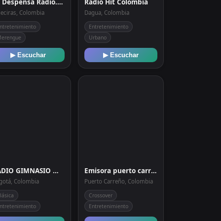
La Despensa Radio.com
Radio Hit Colombia
geciras, Colombia
Dagua, Colombia
ntretenimiento
Entretenimiento
erengue
Urbano
▶ Escuchar
▶ Escuchar
RADIO GIMNASIO MODERNO
Emisora puerto carreño 104.3
gotá, Colombia
Puerto Carreño, Colombia
lásica
Crossover
ntretenimiento
Entretenimiento