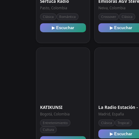
Sertuca Radio
Emisoras AGV Ster
Pasto, Colombia
Neiva, Colombia
Clásica
Romántica
Crossover
Clásica
▶ Escuchar
▶ Escuchar
KATIKUNSI
Bogotá, Colombia
Madrid, España
Entretenimiento
Clásica
Tropical
Cultura
▶ Escuchar