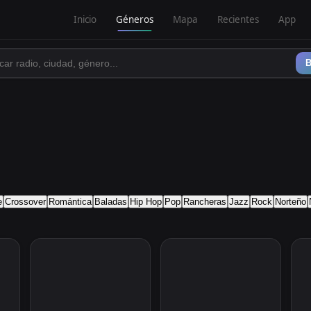
Inicio
Géneros
Mapa
Recientes
App
B
e
Crossover
Romántica
Baladas
Hip Hop
Pop
Rancheras
Jazz
Rock
Norteño