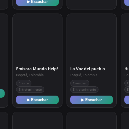
▶ Escuchar
Emisora Mundo Help!
La Voz del pueblo
Hu
Bogotá, Colombia
Ibagué, Colombia
Co
Clásica
Crossover
C
Entretenimiento
Entretenimiento
E
▶ Escuchar
▶ Escuchar