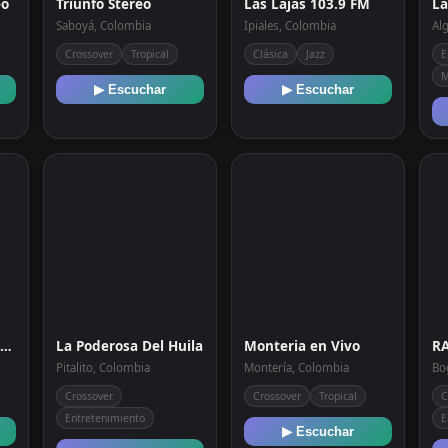
eo
Triunfo Stereo
Las Lajas 103.9 FM
Saboyá, Colombia
Ipiales, Colombia
Al
Crossover
Tropical
Clásica
Jazz
E
M
▶ Escuchar
▶ Escuchar
La Radio Estación - España
La Poderosa Del Huila
Monteria en Vivo
Pitalito, Colombia
Montería, Colombia
Bo
Crossover
Crossover
Tropical
C
Entretenimiento
E
▶ Escuchar