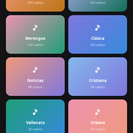
254
radios
154
radios
🎵
🎵
Merengue
Clásica
142
radios
68
radios
🎵
🎵
Noticias
Cristiana
68
radios
34
radios
🎵
🎵
Vallenato
Urbano
30
radios
29
radios