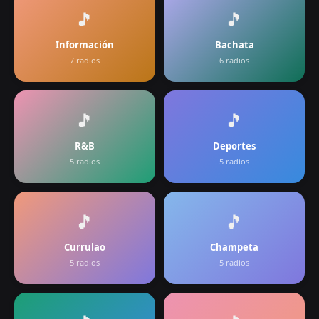
🎵
🎵
Información
Bachata
7
radios
6
radios
🎵
🎵
R&B
Deportes
5
radios
5
radios
🎵
🎵
Currulao
Champeta
5
radios
5
radios