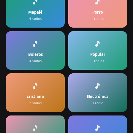
🎵
🎵
Mapalé
Porro
4
radios
4
radios
🎵
🎵
Boleros
Popular
4
radios
2
radios
🎵
🎵
cristiana
Electrónica
2
radios
1
radio
🎵
🎵