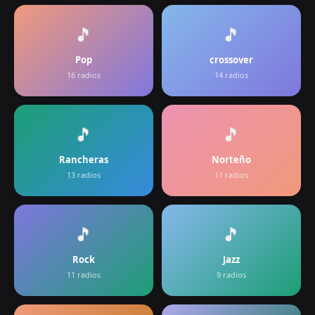
🎵
🎵
Pop
crossover
16
radios
14
radios
🎵
🎵
Rancheras
Norteño
13
radios
11
radios
🎵
🎵
Rock
Jazz
11
radios
9
radios