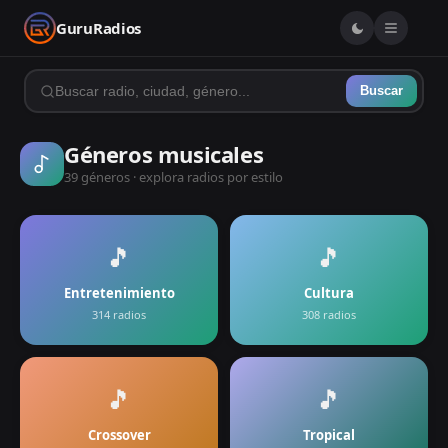
GuruRadios
Buscar
Géneros musicales
39
géneros · explora radios por estilo
🎵
🎵
Entretenimiento
Cultura
314
radios
308
radios
🎵
🎵
Crossover
Tropical