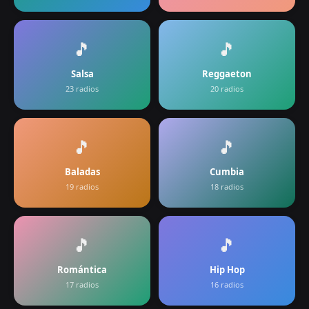
🎵
🎵
Salsa
Reggaeton
23
radios
20
radios
🎵
🎵
Baladas
Cumbia
19
radios
18
radios
🎵
🎵
Romántica
Hip Hop
17
radios
16
radios