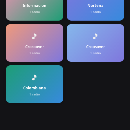
Informacion
Norteña
1
radio
1
radio
🎵
🎵
Crosoover
Croosover
1
radio
1
radio
🎵
Colombiana
1
radio