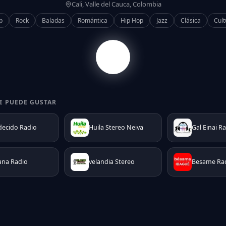
Cali, Valle del Cauca, Colombia
p
Rock
Baladas
Romántica
Hip Hop
Jazz
Clásica
Cult
E PUEDE GUSTAR
ecido Radio
Huila Stereo Neiva
Gal Einai R
ana Radio
velandia Stereo
Besame Rad