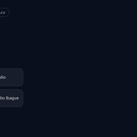
ura
adio
io Ibague