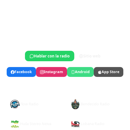
Jerusalén, Distrito de Jerusalén, Israel
Clásica
Cultura
Entretenimiento
Hablar con la radio
Sitio web
Facebook
Instagram
Android
App Store
TAMBIÉN TE PUEDE GUSTAR
Flow Radio
Bendecido Radio
Huila Stereo Neiva
Lobana Radio