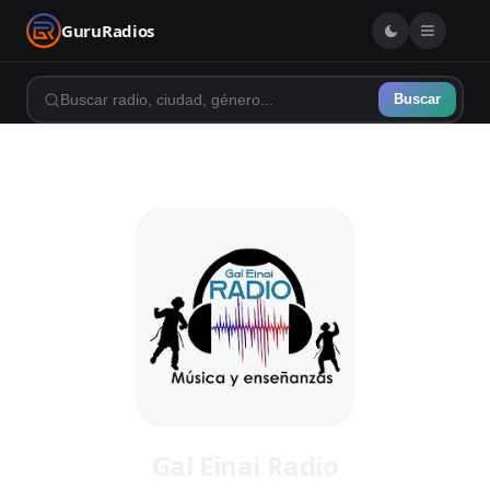
GuruRadios
Buscar
Volver al inicio
Gal Einai Radio