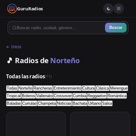
GuruRadios
Buscar
← Inicio
🎵 Radios de
Norteño
Todas las radios
(
11
)
Todas
Norteño
Rancheras
Entretenimiento
Cultura
Clásica
Merengue
Tropical
Boleros
Vallenato
Crossover
Cumbia
Reggaeton
Romántica
Baladas
Currulao
Champeta
Noticias
Bachata
Urbano
Salsa