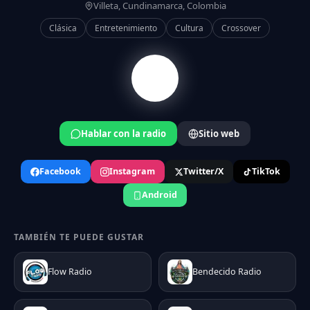
Villeta, Cundinamarca, Colombia
Clásica
Entretenimiento
Cultura
Crossover
Hablar con la radio
Sitio web
Facebook
Instagram
Twitter/X
TikTok
Android
TAMBIÉN TE PUEDE GUSTAR
Flow Radio
Bendecido Radio