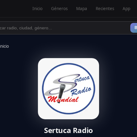
Inicio
Géneros
Mapa
Recientes
App
B
inicio
Sertuca Radio