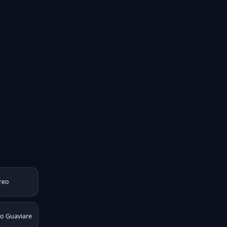
reo
io Guaviare