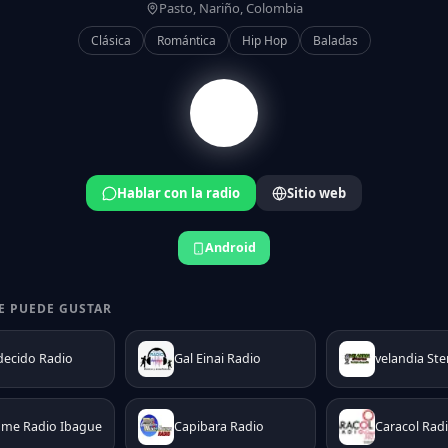
Pasto, Nariño, Colombia
Clásica
Romántica
Hip Hop
Baladas
Hablar con la radio
Sitio web
Android
E PUEDE GUSTAR
ecido Radio
Gal Einai Radio
velandia Ste
ame Radio Ibague
Capibara Radio
Caracol Rad