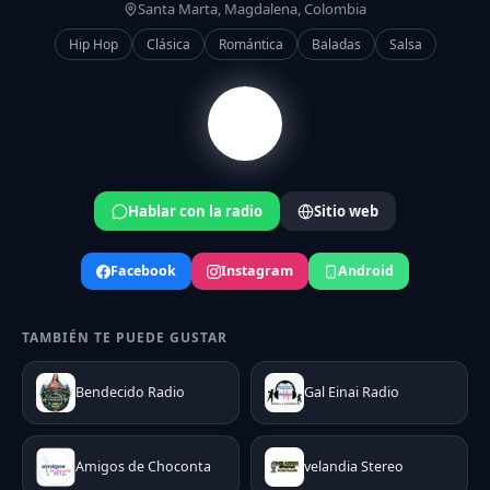
Santa Marta, Magdalena, Colombia
Hip Hop
Clásica
Romántica
Baladas
Salsa
Hablar con la radio
Sitio web
Facebook
Instagram
Android
TAMBIÉN TE PUEDE GUSTAR
Bendecido Radio
Gal Einai Radio
Amigos de Choconta
velandia Stereo