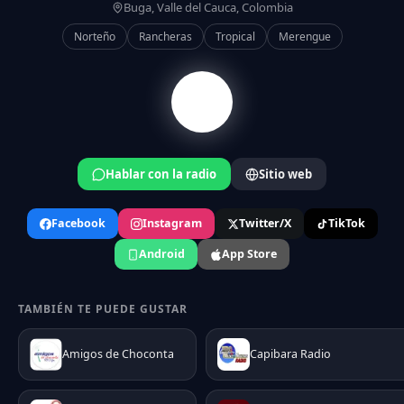
Buga, Valle del Cauca, Colombia
Norteño
Rancheras
Tropical
Merengue
Hablar con la radio
Sitio web
Facebook
Instagram
Twitter/X
TikTok
Android
App Store
TAMBIÉN TE PUEDE GUSTAR
Amigos de Choconta
Capibara Radio