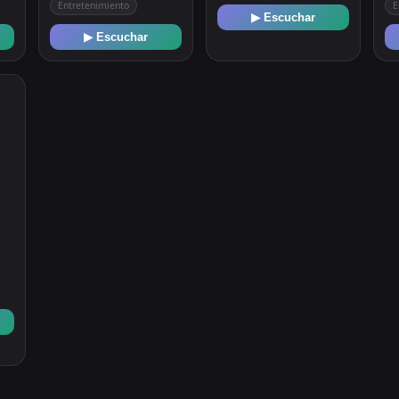
Entretenimiento
E
▶ Escuchar
▶ Escuchar