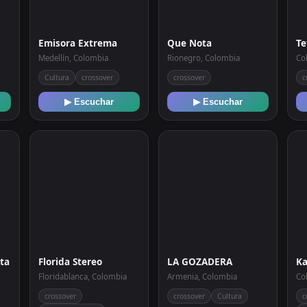
Emisora Extrema
Que Nota
Te
Medellín, Colombia
Rionegro, Colombia
Co
Cultura
crossover
crossover
c
▶ Escuchar
▶ Escuchar
ata
Florida Stereo
LA GOZADERA
Ka
Floridablanca, Colombia
Armenia, Colombia
Co
crossover
crossover
Cultura
c