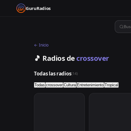
GuruRadios
← Inicio
🎵 Radios de
crossover
Todas las radios
(
14
)
Todas
crossover
Cultura
Entretenimiento
Tropical