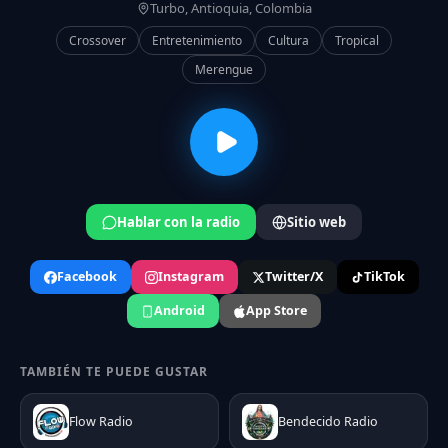
Turbo, Antioquia, Colombia
Crossover
Entretenimiento
Cultura
Tropical
Merengue
Hablar con la radio
Sitio web
Facebook
Instagram
Twitter/X
TikTok
Android
App Store
TAMBIÉN TE PUEDE GUSTAR
Flow Radio
Bendecido Radio