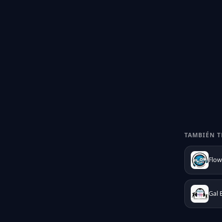
TAMBIÉN T
Flow
Gal 