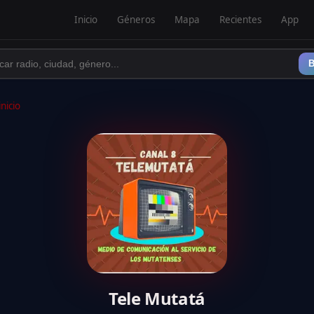
Inicio
Géneros
Mapa
Recientes
App
B
inicio
Tele Mutatá