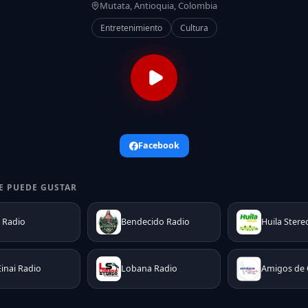
Mutata, Antioquia, Colombia
Entretenimiento
Cultura
Facebook
E PUEDE GUSTAR
 Radio
Bendecido Radio
Huila Stere
Einai Radio
Lobana Radio
Amigos de