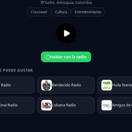
Turbo, Antioquia, Colombia
Crossover
Cultura
Entretenimiento
Hablar con la radio
E PUEDE GUSTAR
 Radio
Bendecido Radio
Huila Stere
Einai Radio
Lobana Radio
Amigos de