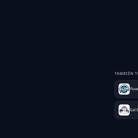
TAMBIÉN T
Flow
Gal 