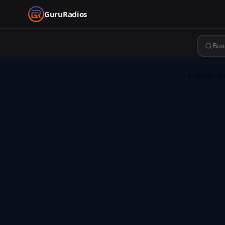
GuruRadios
Volver al 