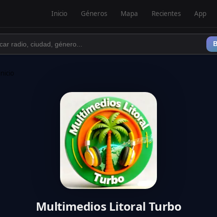
Inicio
Géneros
Mapa
Recientes
App
B
inicio
Multimedios Litoral Turbo