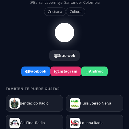
Barrancabermeja, Santander, Colombia
Cristiana
Cultura
Sitio web
Facebook
Instagram
Android
TAMBIÉN TE PUEDE GUSTAR
Bendecido Radio
Huila Stereo Neiva
Gal Einai Radio
Lobana Radio