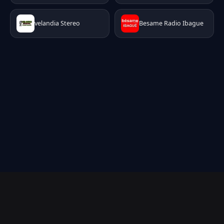
velandia Stereo
Besame Radio Ibague