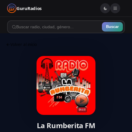
GuruRadios
Buscar
Volver al inicio
La Rumberita FM