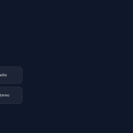
adio
stereo