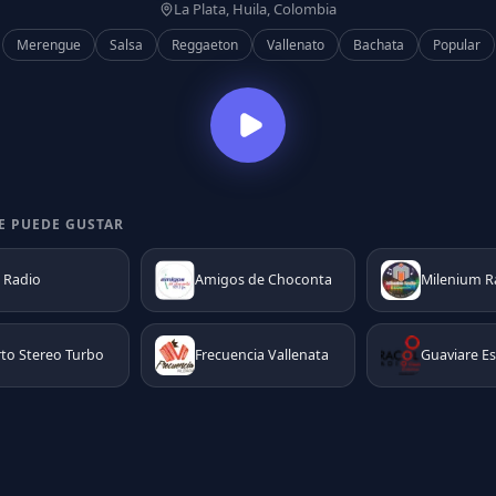
La Plata, Huila, Colombia
Merengue
Salsa
Reggaeton
Vallenato
Bachata
Popular
E PUEDE GUSTAR
 Radio
Amigos de Choconta
Milenium R
to Stereo Turbo
Frecuencia Vallenata
Guaviare E