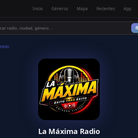
Inicio
Géneros
Mapa
Recientes
App
B
inicio
La Máxima Radio