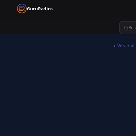
GuruRadios
Volver al 