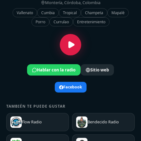
Montería, Córdoba, Colombia
Vallenato
Cumbia
Tropical
Champeta
Mapalé
Porro
Currulao
Entretenimiento
Hablar con la radio
Sitio web
Facebook
TAMBIÉN TE PUEDE GUSTAR
Flow Radio
Bendecido Radio