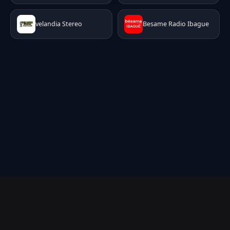
velandia Stereo
Besame Radio Ibague