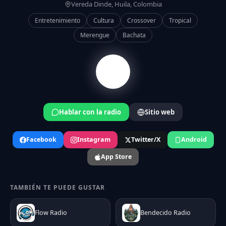
Vereda Dinde, Huila, Colombia
Entretenimiento
Cultura
Crossover
Tropical
Merengue
Bachata
Hablar con la radio
Sitio web
Facebook
Instagram
Twitter/X
Android
App Store
TAMBIÉN TE PUEDE GUSTAR
Flow Radio
Bendecido Radio