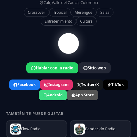
Cali, Valle del Cauca, Colombia
Crossover
Tropical
Merengue
Salsa
Entretenimiento
Cultura
Hablar con la radio
Sitio web
Facebook
Instagram
Twitter/X
TikTok
Android
App Store
TAMBIÉN TE PUEDE GUSTAR
Flow Radio
Bendecido Radio