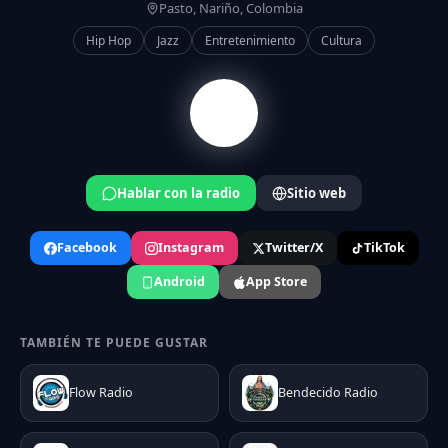
Pasto, Nariño, Colombia
Hip Hop
Jazz
Entretenimiento
Cultura
Hablar con la radio
Sitio web
Facebook
Instagram
Twitter/X
TikTok
Android
App Store
TAMBIÉN TE PUEDE GUSTAR
Flow Radio
Bendecido Radio