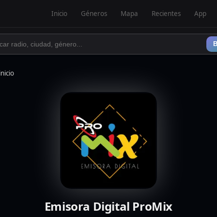
Inicio
Géneros
Mapa
Recientes
App
B
inicio
Emisora Digital ProMix