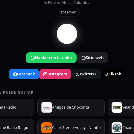
Pitalito, Huila, Colombia
Crossover
Hablar con la radio
Sitio web
Facebook
Instagram
Twitter/X
TikTok
E PUEDE GUSTAR
ana Radio
Amigos de Choconta
veland
ame Radio Ibague
Calor Stereo Ancuya Nariño
Chaira