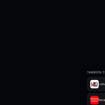
TAMBIÉN T
Lob
Bes