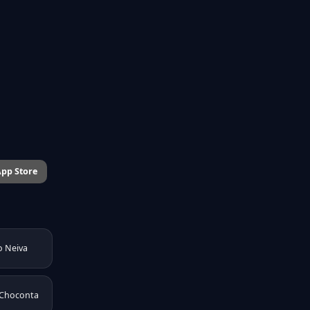
pp Store
o Neiva
 Choconta