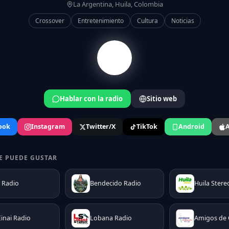
La Argentina, Huila, Colombia
Crossover
Entretenimiento
Cultura
Noticias
Hablar con la radio
Sitio web
ook
Instagram
Twitter/X
TikTok
Android
A
E PUEDE GUSTAR
 Radio
Bendecido Radio
Huila Stere
Einai Radio
Lobana Radio
Amigos de