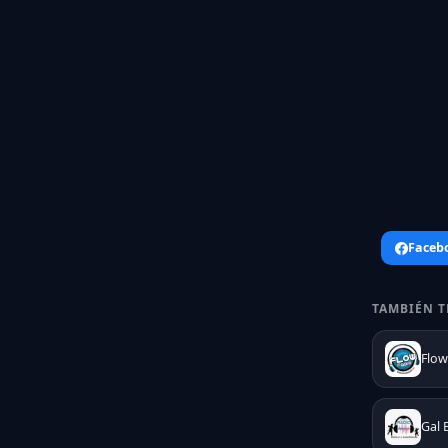
Faceb
TAMBIÉN T
Flow
Gal 