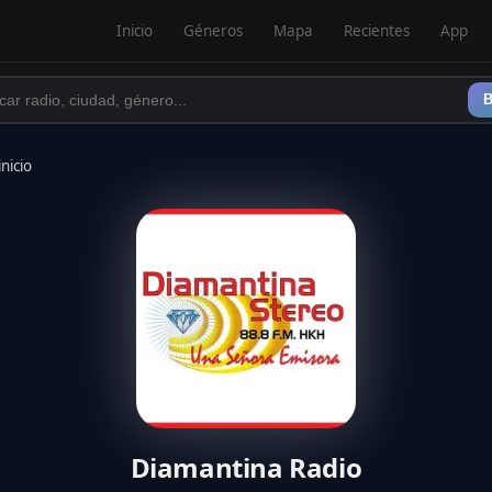
Inicio
Géneros
Mapa
Recientes
App
B
inicio
Diamantina Radio