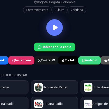
Bogotá, Bogotá, Colombia
Entretenimiento
Cultura
Cristiana
Hablar con la radio
ook
Instagram
Twitter/X
TikTok
Android
A
E PUEDE GUSTAR
 Radio
Bendecido Radio
Huila Stere
Einai Radio
Lobana Radio
Amigos de