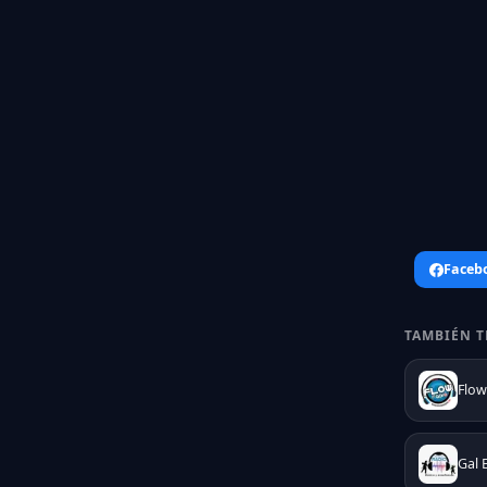
Faceb
TAMBIÉN T
Flow
Gal 