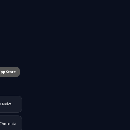
pp Store
o Neiva
 Choconta