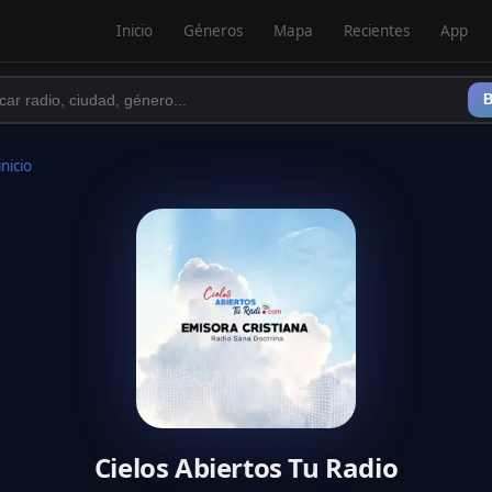
Inicio
Géneros
Mapa
Recientes
App
B
inicio
Cielos Abiertos Tu Radio