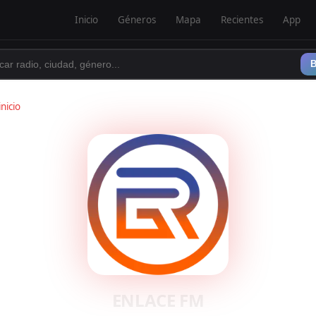
Inicio
Géneros
Mapa
Recientes
App
B
inicio
ENLACE FM