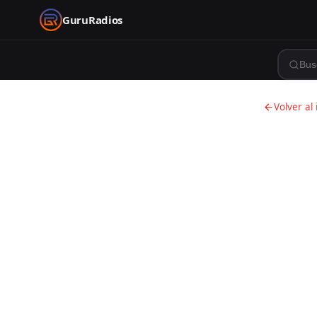
GuruRadios
Volver al 